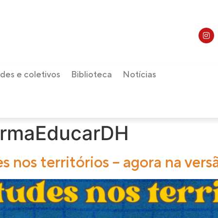
des e coletivos
Biblioteca
Notícias
ormaEducarDH
nos territórios – agora na vers