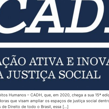
itos Humanos – CADH, que, em 2020, chega a sua 15ª edi
oras que visam ampliar os espaços de justiça social dentr
de Direito de todo o Brasil, essa […]