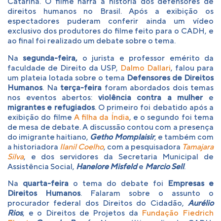
Catarina. O filme narra a história dos defensores de
direitos humanos no Brasil. Após a exibição os
espectadores puderam conferir ainda um vídeo
exclusivo dos produtores do filme feito para o CADH, e
ao final foi realizado um debate sobre o tema.
Na
segunda-feira,
o jurista e professor emérito da
faculdade de Direito da USP,
Dalmo Dallari
, falou para
um plateia lotada sobre o tema
Defensores de Direitos
Humanos
.
Na
terça-feira
foram abordados dois temas
nos eventos abertos:
violência contra a mulher
e
migrantes e refugiados
. O primeiro foi debatido após a
exibição do filme
A filha da Índia
, e o segundo foi tema
de mesa de debate. A discussão contou com a presença
do imigrante haitiano,
Getho Momplaisir
, e também com
a historiadora
Ilanil Coelho
, com a pesquisadora
Tamajara
Silva
, e dos servidores da Secretaria Municipal de
Assistência Social,
Hanelore Misfeld
e
Marcio Sell
.
Na
quarta-feira
o tema do debate foi
Empresas e
Direitos Humanos
. Falaram sobre o assunto o
procurador federal dos Direitos do Cidadão,
Aurélio
Rios
, e o Direitos de Projetos da
Fundação Fiedrich