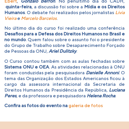
Ebert
,
Gonzalo Berrón
. No penúltimo dia do CADH,
quinta-feira
, a discussão foi sobre a
Mídia e os Direitos
Humanos
. O debate foi realizados pelos jornalistas
Lívia
Vieira
e
Marcelo Barcelos
.
No último dia do curso foi realizado uma conferência
Desafios para a Defesa dos Direitos Humanos no Brasil e
no mundo
. Quem falou sobre o assunto foi o presidente
do Grupo de Trabalho sobre Desaparecimento Forçado
de Pessoas da ONU,
Ariel Dulitzky
.
O Curso contou também com as aulas fechadas sobre
Sistema ONU e OEA
. As atividades relacionadas à ONU
foram conduzidas pela pesquisadora
Danielle Annoni
. O
tema das Organização dos Estados Americanos ficou à
cargo da assessora internacional da Secretaria de
Direitos Humanos da Presidência da República,
Luciana
Peres
, e da professora e pesquisadora
Helena Rocha
.
Confira as fotos do evento na
galeria de fotos