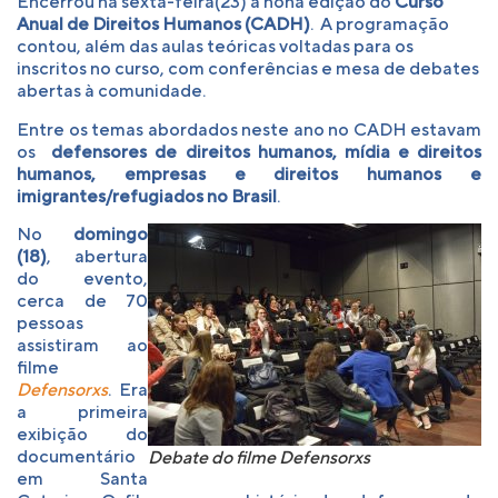
Encerrou na sexta-feira(23) a nona edição do
Curso
Anual de Direitos Humanos
(CADH)
.
A programação
contou, além das aulas teóricas voltadas para os
inscritos no curso, com conferências e mesa de debates
abertas à comunidade.
Entre os temas abordados neste ano no CADH estavam
os
defensores de direitos humanos, mídia e direitos
humanos, empresas e direitos humanos e
imigrantes/refugiados no Brasil
.
No
domingo
(18)
, abertura
do evento,
cerca de 70
pessoas
assistiram ao
filme
Defensorxs
. Era
a primeira
exibição do
documentário
Debate do filme Defensorxs
em Santa