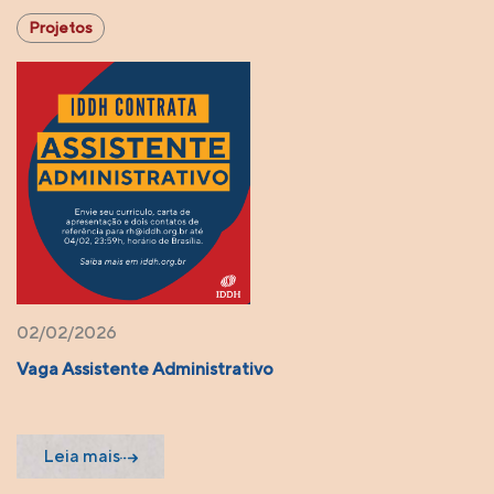
tos
Proje
/2026
02/02
ssistente Administrativo
Vaga A
a mais
Lei