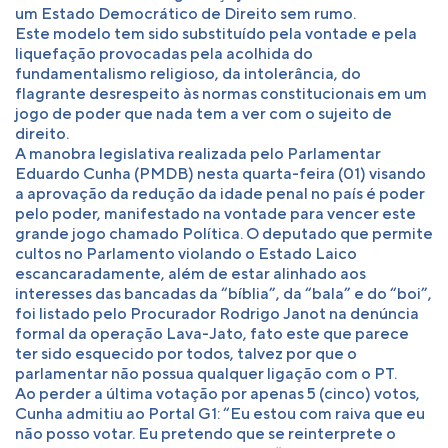
um Estado Democrático de Direito sem rumo.
Este modelo tem sido substituído pela vontade e pela
liquefação provocadas pela acolhida do
fundamentalismo religioso, da intolerância, do
flagrante desrespeito às normas constitucionais em um
jogo de poder que nada tem a ver com o sujeito de
direito.
A manobra legislativa realizada pelo Parlamentar
Eduardo Cunha (PMDB) nesta quarta-feira (01) visando
a aprovação da redução da idade penal no país é poder
pelo poder, manifestado na vontade para vencer este
grande jogo chamado Política. O deputado que permite
cultos no Parlamento violando o Estado Laico
escancaradamente, além de estar alinhado aos
interesses das bancadas da “bíblia”, da “bala” e do “boi”,
foi listado pelo Procurador Rodrigo Janot na denúncia
formal da operação Lava-Jato, fato este que parece
ter sido esquecido por todos, talvez por que o
parlamentar não possua qualquer ligação com o PT.
Ao perder a última votação por apenas 5 (cinco) votos,
Cunha admitiu ao Portal G1: “Eu estou com raiva que eu
não posso votar. Eu pretendo que se reinterprete o