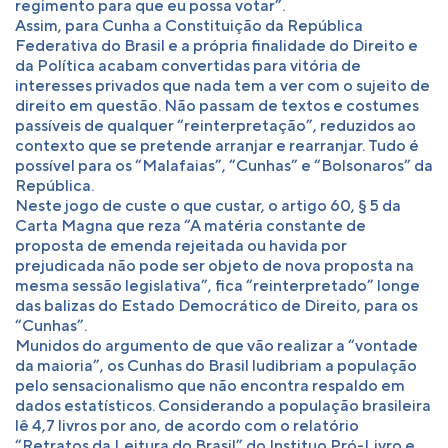
regimento para que eu possa votar”.
Assim, para Cunha a Constituição da República
Federativa do Brasil e a própria finalidade do Direito e
da Política acabam convertidas para vitória de
interesses privados que nada tem a ver com o sujeito de
direito em questão. Não passam de textos e costumes
passíveis de qualquer “reinterpretação”, reduzidos ao
contexto que se pretende arranjar e rearranjar. Tudo é
possível para os “Malafaias”, “Cunhas” e “Bolsonaros” da
República.
Neste jogo de custe o que custar, o artigo 60, § 5 da
Carta Magna que reza “A matéria constante de
proposta de emenda rejeitada ou havida por
prejudicada não pode ser objeto de nova proposta na
mesma sessão legislativa”, fica “reinterpretado” longe
das balizas do Estado Democrático de Direito, para os
“Cunhas”.
Munidos do argumento de que vão realizar a “vontade
da maioria”, os Cunhas do Brasil ludibriam a população
pelo sensacionalismo que não encontra respaldo em
dados estatísticos. Considerando a população brasileira
lê 4,7 livros por ano, de acordo com o relatório
“Retratos da Leitura do Brasil” do Instituo Pró-Livro e