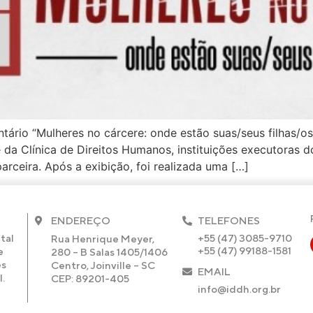
ntário “Mulheres no cárcere: onde estão suas/seus filhas/o
da Clínica de Direitos Humanos, instituições executoras 
parceira. Após a exibição, foi realizada uma […]
ENDEREÇO
TELEFONES
+55 (47) 3085-9710
tal
Rua Henrique Meyer,
+55 (47) 99188-1581
e
280 – B Salas 1405/1406
es
Centro, Joinville – SC
EMAIL
.
CEP: 89201-405
info@iddh.org.br