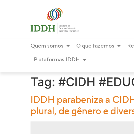
conteúdo
Quem somos
O que fazemos
Re
Plataformas IDDH
Tag:
#CIDH #ED
IDDH parabeniza a CIDH 
plural, de gênero e diver