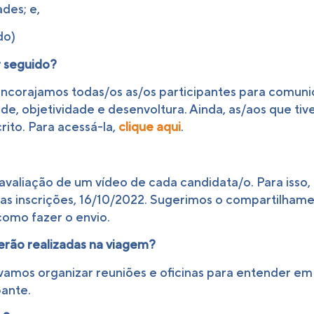
ades; e,
do)
r seguido?
 Encorajamos todas/os as/os participantes para comun
dade, objetividade e desenvoltura. Ainda, as/aos que 
rito. Para acessá-la,
clique aqui
.
valiação de um vídeo de cada candidata/o. Para isso,
das inscrições, 16/10/2022. Sugerimos o compartilhamen
como fazer o envio.
erão realizadas na viagem?
 vamos organizar reuniões e oficinas para entender em
pante.