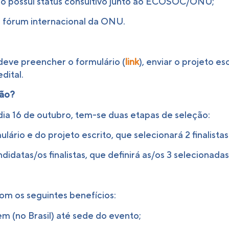
ão possui status consultivo junto ao ECOSOC/ONU;
m fórum internacional da ONU.
 deve preencher o formulário (
link
), enviar o projeto e
dital.
ção?
dia 16 de outubro, tem-se duas etapas de seleção:
lário e do projeto escrito, que selecionará 2 finalista
didatas/os finalistas, que definirá as/os 3 selecionadas
om os seguintes benefícios:
em (no Brasil) até sede do evento;