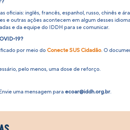
r?
s oficiais: inglês, francês, espanhol, russo, chinês e 
es e outras ações acontecem em algum desses idiomas
adas e da equipe do IDDH para se comunicar.
COVID-19?
tificado por meio do
Conecte SUS Cidadão
. O documen
essário, pelo menos, uma dose de reforço.
i? Envie uma mensagem para
ecoar@iddh.org.br
.
as