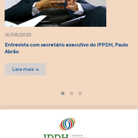
05/06/2022
o do IPPDH, Paulo
Artigo: Para quê precisamos de mai
direitos humanos?
Leia mais
1
2
3