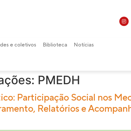
des e coletivos
Biblioteca
Notícias
cações:
PMEDH
co: Participação Social nos Me
amento, Relatórios e Acompanh