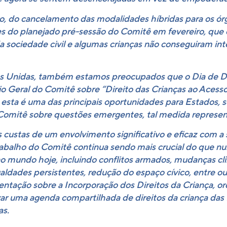
o, do cancelamento das modalidades híbridas para os ó
es do planejado pré-sessão do Comitê em fevereiro, que 
 sociedade civil e algumas crianças não conseguiram int
ões Unidas, também estamos preocupados que o Dia de D
Geral do Comitê sobre “Direito das Crianças ao Acesso 
sta é uma das principais oportunidades para Estados, s
omitê sobre questões emergentes, tal medida representar
custas de um envolvimento significativo e eficaz com a so
alho do Comitê continua sendo mais crucial do que nun
 mundo hoje, incluindo conflitos armados, mudanças cli
gualdades persistentes, redução do espaço cívico, entr
entação sobre a Incorporação dos Direitos da Criança, 
var uma agenda compartilhada de direitos da criança das
as.