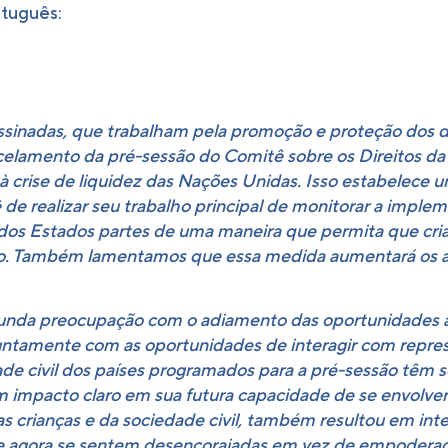
rtuguês:
assinadas, que trabalham pela promoção e proteção dos d
lamento da pré-sessão do Comitê sobre os Direitos da 
 à crise de liquidez das Nações Unidas. Isso estabelece
de realizar seu trabalho principal de monitorar a imple
dos Estados partes de uma maneira que permita que crian
so. Também lamentamos que essa medida aumentará os at
nda preocupação com o adiamento das oportunidades ag
 juntamente com as oportunidades de interagir com repres
de civil dos países programados para a pré-sessão têm s
 impacto claro em sua futura capacidade de se envolve
das crianças e da sociedade civil, também resultou em in
que agora se sentem desencorajadas em vez de empoderad