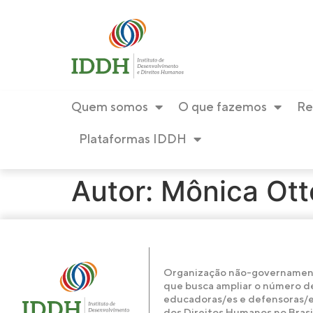
conteúdo
Quem somos
O que fazemos
Re
Plataformas IDDH
Autor:
Mônica Ott
Organização não-governamen
que busca ampliar o número d
educadoras/es e defensoras/
dos Direitos Humanos no Brasil