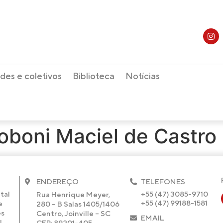
des e coletivos
Biblioteca
Notícias
oboni Maciel de Castro
ENDEREÇO
TELEFONES
+55 (47) 3085-9710
tal
Rua Henrique Meyer,
+55 (47) 99188-1581
e
280 – B Salas 1405/1406
es
Centro, Joinville – SC
EMAIL
.
CEP: 89201-405