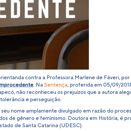
rientanda contra a Professora Marlene de Fáveri, po
 improcedente
. Na
Sentença
, proferida em 05/09/2018
pecó, não reconheceu os prejuízos que a autora aleg
ntolerância e perseguição.
e seu nome amplamente divulgado em razão do process
tudos de gênero e feminismo. Doutora em História, é
stado de Santa Catarina (UDESC).