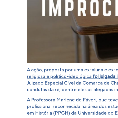
A ação, proposta por uma ex-aluna e ex-o
religiosa e político-ideológica
foi julgada
Juizado Especial Cível da Comarca de Cha
condutas da ré, dentre eles as alegadas i
A Professora Marlene de Fáveri, que tev
profissional reconhecida na área dos es
em História (PPGH) da Universidade do E