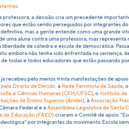
atarinas
:
da professora, a decisão cria um precedente importan
ssores que estão sendo perseguidos por integrantes d
definitiva, mas a gente entende como uma grande vitó
 de uma aluna contra uma professora, mas representa n
 liberdade de cátedra e escola de democrática. Pass
to embora não tenha sido enfrentada na sentença, de 
s de todas e todos educadores que estão passando por 
já recebeu pelo menos trinta manifestações de apoio d
 pelo Direito de Decidir,
a
Rede Feminista de Saúde
, 
osofia e Ciências Humanas (CFH/UFSC)
, o
Instituto d
ituições de Ensino Superior (Andes)
, a
Associação Naci
 Câmara Federal e a
Assembleia Legislativa de Santa 
 e da Educação (FAED)
criaram o Comitê de apoio “Es
o ideológica” por integrantes do movimento Escola sem 