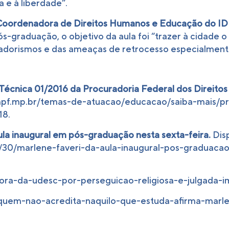
 e à liberdade”.
Coordenadora de Direitos Humanos e Educação do I
graduação, o objetivo da aula foi “trazer à cidade o 
rvadorismos e das ameaças de retrocesso especialmen
Técnica 01/2016 da Procuradoria Federal dos Direitos
r.mpf.mp.br/temas-de-atuacao/educacao/saiba-mais/pr
18.
ula inaugural em pós-graduação nesta sexta-feira.
Disp
8/30/marlene-faveri-da-aula-inaugural-pos-graduacao-
ssora-da-udesc-por-perseguicao-religiosa-e-julgada-
r-quem-nao-acredita-naquilo-que-estuda-afirma-marl