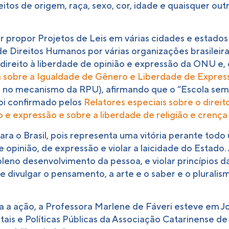
os de origem, raça, sexo, cor, idade e quaisquer out
propor Projetos de Leis em várias cidades e estados d
 Direitos Humanos por várias organizações brasileir
direito à liberdade de opinião e expressão da ONU e,
a sobre a Igualdade de Gênero e Liberdade de Express
 no mecanismo da RPU), afirmando que o “Escola sem P
oi confirmado pelos
Relatores especiais sobre o direi
o e expressão e sobre a liberdade de religião e crenç
ra o Brasil, pois representa uma vitória perante todo
e opinião, de expressão e violar a laicidade do Estad
 pleno desenvolvimento da pessoa, e violar princípios
 e divulgar o pensamento, a arte e o saber e o plurali
a ação, a Professora Marlene de Fáveri esteve em Join
is e Políticas Públicas da Associação Catarinense d