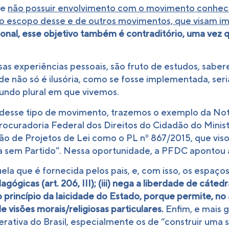
me
não possuir envolvimento com o movimento conhec
o escopo desse e de outros movimentos, que visam im
onal, esse objetivo também é contraditório, uma vez 
sas experiências pessoais, são fruto de estudos, saber
de não só é ilusória, como se fosse implementada, ser
ndo plural em que vivemos.
e desse tipo de movimento, trazemos o exemplo da Not
rocuradoria Federal dos Direitos do Cidadão do Mini
o de Projetos de Lei como o PL nº 867/2015, que visou 
a sem Partido”. Nessa oportunidade, a PFDC apontou a
la que é fornecida pelos pais, e, com isso, os espaços
ógicas (art. 206, III); (iii) nega a liberdade de cáted
a o princípio da laicidade do Estado, porque permite, n
 visões morais/religiosas particulares.
Enfim, e mais 
tiva do Brasil, especialmente os de “construir uma soc