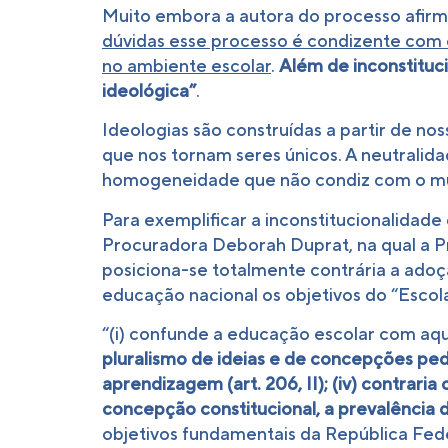
Muito embora a autora do processo afir
dúvidas esse processo é condizente com 
no ambiente escolar
.
Além de inconstituci
ideológica”
.
Ideologias são construídas a partir de nos
que nos tornam seres únicos. A neutralida
homogeneidade que não condiz com o mu
Para exemplificar a inconstitucionalidad
Procuradora Deborah Duprat, na qual a P
posiciona-se totalmente contrária a adoçã
educação nacional os objetivos do “Escol
“(i) confunde a educação escolar com aque
pluralismo de ideias e de concepções pedag
aprendizagem (art. 206, II); (iv) contrari
concepção constitucional, a prevalência de
objetivos fundamentais da República Federa