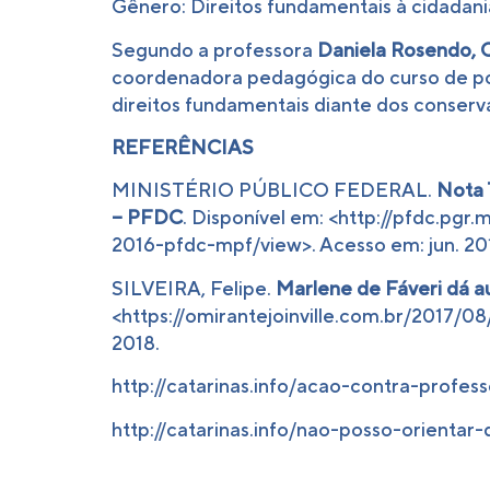
Gênero: Direitos fundamentais à cidadania
Segundo a professora
Daniela Rosendo, 
coordenadora pedagógica do curso de pós-
direitos fundamentais diante dos conse
REFERÊNCIAS
MINISTÉRIO PÚBLICO FEDERAL.
Nota 
– PFDC
. Disponível em: <http://pfdc.pg
2016-pfdc-mpf/view>. Acesso em: jun. 20
SILVEIRA, Felipe.
Marlene de Fáveri dá a
<https://omirantejoinville.com.br/2017/0
2018.
http://catarinas.info/acao-contra-profe
http://catarinas.info/nao-posso-orienta