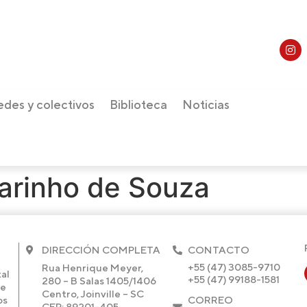
edes y colectivos
Biblioteca
Noticias
arinho de Souza
DIRECCIÓN COMPLETA
CONTACTO
+55 (47) 3085-9710
Rua Henrique Meyer,
al
+55 (47) 99188-1581
280 – B Salas 1405/1406
de
Centro, Joinville – SC
os
CORREO
CEP: 89201-405